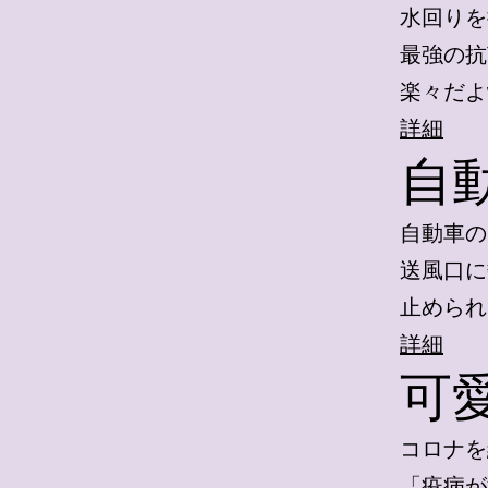
水回りを
最強の抗
楽々だよ
詳細
自
自動車の
送風口に
止められ
詳細
可
コロナを
「疫病が