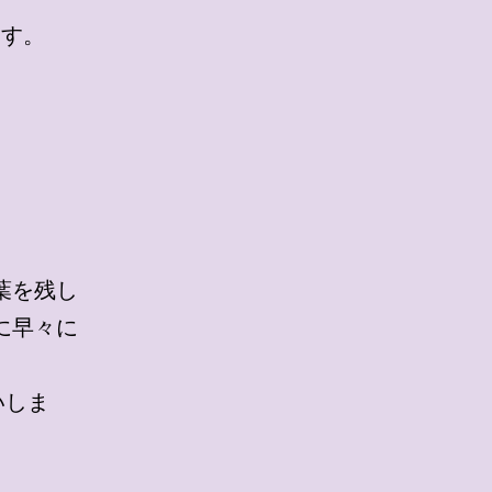
ます。
葉を残し
に早々に
いしま