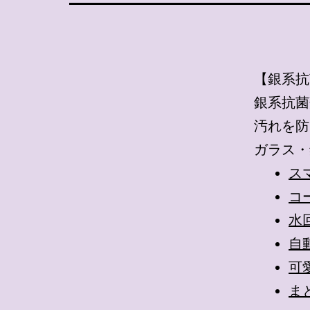
【銀系抗
銀系抗菌
汚れを防
ガラス・
ス
コ
水
自
可
ま