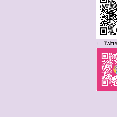
↓ Twi