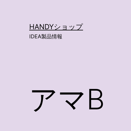
コ
ン
テ
HANDYショップ
ン
IDEA製品情報
ツ
へ
ス
キ
ッ
アマB
プ